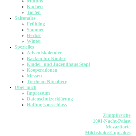
Muffins
Kuchen
Torten
Saisonales
Frühling
Sommer
Herbst
Winter
Spezielles
Adventskalender
Backen für Kinder
Kinder- und Jugendhaus Stapf
Kooperationen
Messen
Tierheim Nürnberg
Über mich
Impressum
Datenschutzerklärung
Haftungsausschluss
Zimtpfirsiche
1001-Nacht-Palast
Mozarttorte
Milchshake-Cupcakes