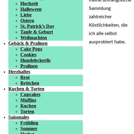
Hochzeit
Sammlung
Halloween
Liebe
zahlreicher
Ostern
Köstlichkeiten, die
St. Patrick’s Day
Taufe & Geburt
ich alle selbst
Weihnachten
ausprobiert habe.
Gebäck & Pralinen
Cake Pops
Cookies
Hundeleckerlis
Pralinen
Herzhaftes
Brot
Brötchen
Kuchen & Torten
Cupcakes
Muffins
Kuchen
Torten
Saisonales
Frühling
Sommer