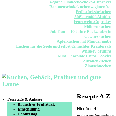
Vegane Himbeer-Schoko-Cupcakes
Bananenschokokuchen – glutenfrei
Frühstücksbrötchen
Süßkartoffel-Muffins
Feuerwehr-Cupcakes
Möhrenkuchen
Jubiläum – 10 Jahre Backzauberin
Gewürzkuchen
Apfelkuchen mit Mandelhaube
Lachen für die Seele und selbst gemachtes Kräutersalz
Whiskey-Muffins
Mint Chocolate Chips Cookies
Zitronenkuchen
Zimtschnecken
Rezepte A-Z
Feiertage & Anlässe
Brunch & Frühstück
Hier findet ihr
Einschulung
Geburtstag
meine umfangreiche