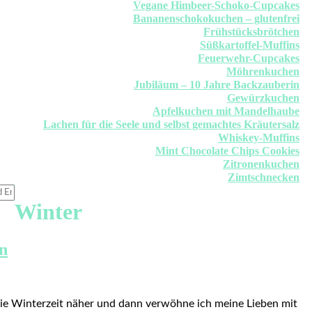
Vegane Himbeer-Schoko-Cupcakes
Bananenschokokuchen – glutenfrei
Frühstücksbrötchen
Süßkartoffel-Muffins
Feuerwehr-Cupcakes
Möhrenkuchen
Jubiläum – 10 Jahre Backzauberin
Gewürzkuchen
Apfelkuchen mit Mandelhaube
Lachen für die Seele und selbst gemachtes Kräutersalz
Whiskey-Muffins
Mint Chocolate Chips Cookies
Zitronenkuchen
Zimtschnecken
Winter
n
e Winterzeit näher und dann verwöhne ich meine Lieben mit