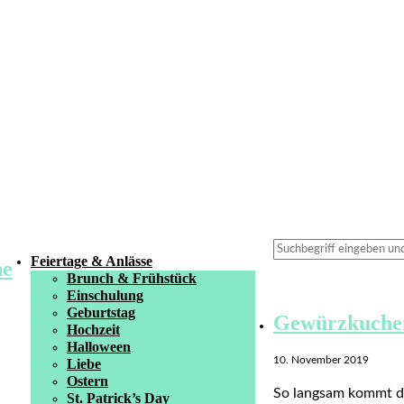
Feiertage & Anlässe
Brunch & Frühstück
Einschulung
Geburtstag
Gewürzkuche
Hochzeit
Halloween
10. November 2019
Liebe
Ostern
So langsam kommt di
St. Patrick’s Day