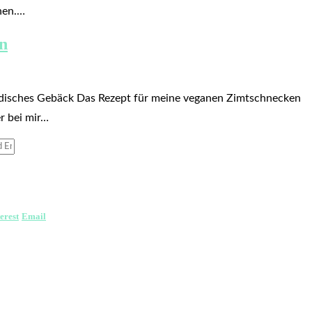
hen.…
n
disches Gebäck Das Rezept für meine veganen Zimtschnecken
r bei mir…
erest
Email