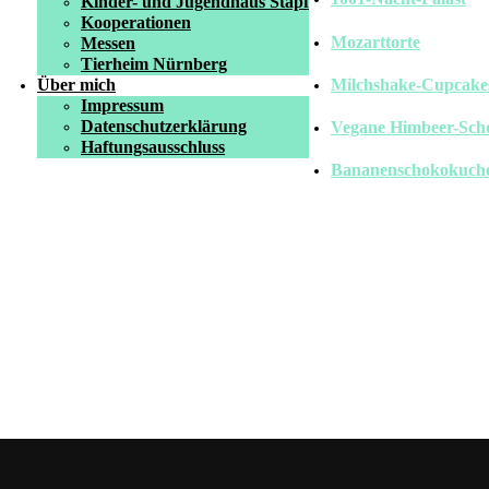
Kinder- und Jugendhaus Stapf
Kooperationen
Mozarttorte
Messen
Tierheim Nürnberg
Milchshake-Cupcake
Über mich
Impressum
Datenschutzerklärung
Vegane Himbeer-Sch
Haftungsausschluss
Bananenschokokuchen