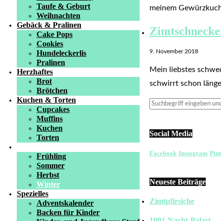
Taufe & Geburt
meinem Gewürzkuc
Weihnachten
Gebäck & Pralinen
Zimtschnecke
Cake Pops
Cookies
9. November 2018
Hundeleckerlis
Pralinen
Mein liebstes schwe
Herzhaftes
Brot
schwirrt schon länge
Brötchen
Kuchen & Torten
Cupcakes
Muffins
Kuchen
Social Media
Torten
Saisonales
Facebook
Instagram
Pint
Frühling
Sommer
Herbst
Neueste Beiträge
Winter
Spezielles
Zimtpfirsiche
Adventskalender
Backen für Kinder
1001-Nacht-Palast