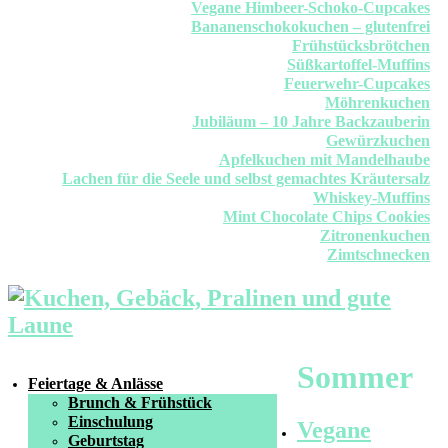
Vegane Himbeer-Schoko-Cupcakes
Bananenschokokuchen – glutenfrei
Frühstücksbrötchen
Süßkartoffel-Muffins
Feuerwehr-Cupcakes
Möhrenkuchen
Jubiläum – 10 Jahre Backzauberin
Gewürzkuchen
Apfelkuchen mit Mandelhaube
Lachen für die Seele und selbst gemachtes Kräutersalz
Whiskey-Muffins
Mint Chocolate Chips Cookies
Zitronenkuchen
Zimtschnecken
Sommer
Feiertage & Anlässe
Brunch & Frühstück
Einschulung
Vegane
Geburtstag