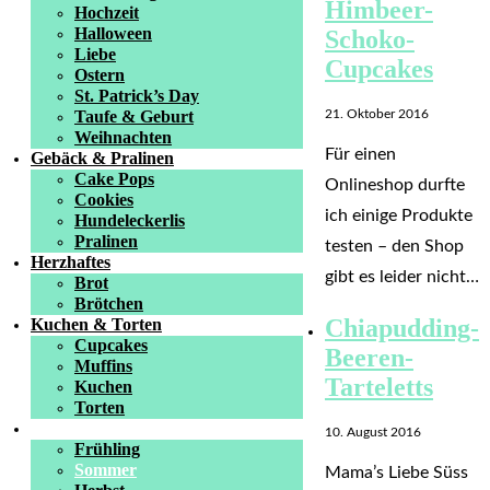
Himbeer-
Hochzeit
Halloween
Schoko-
Liebe
Cupcakes
Ostern
St. Patrick’s Day
Taufe & Geburt
21. Oktober 2016
Weihnachten
Für einen
Gebäck & Pralinen
Cake Pops
Onlineshop durfte
Cookies
ich einige Produkte
Hundeleckerlis
Pralinen
testen – den Shop
Herzhaftes
gibt es leider nicht…
Brot
Brötchen
Chiapudding-
Kuchen & Torten
Cupcakes
Beeren-
Muffins
Tarteletts
Kuchen
Torten
Saisonales
10. August 2016
Frühling
Sommer
Mama’s Liebe Süss