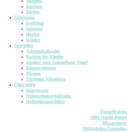
Muffins
Kuchen
Torten
Saisonales
Frühling
Sommer
Herbst
Winter
Spezielles
Adventskalender
Backen für Kinder
Kinder- und Jugendhaus Stapf
Kooperationen
Messen
Tierheim Nürnberg
Über mich
Impressum
Datenschutzerklärung
Haftungsausschluss
Zimtpfirsiche
1001-Nacht-Palast
Mozarttorte
Milchshake-Cupcakes