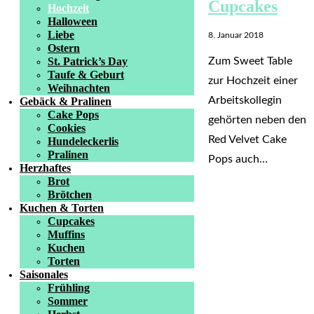
Cupcakes
Hochzeit
Halloween
Liebe
8. Januar 2018
Ostern
St. Patrick’s Day
Zum Sweet Table
Taufe & Geburt
zur Hochzeit einer
Weihnachten
Arbeitskollegin
Gebäck & Pralinen
Cake Pops
gehörten neben den
Cookies
Red Velvet Cake
Hundeleckerlis
Pralinen
Pops auch…
Herzhaftes
Brot
Brötchen
Kuchen & Torten
Cupcakes
Muffins
Kuchen
Torten
Saisonales
Frühling
Sommer