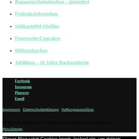
Bananenschokokuchen – glutenfrei
Frühstücksbrötchen
Süßkartoffel-Muffins
Feuerwehr-Cupcakes
Möhrenkuchen
Jubiläum – 10 Jahre Backzauberin
Facebook
Instagram
Pinterest
Email
Impressum
|
Datenschutzerklärung
|
Haftungsausschluss
@2020 - PenciDesign. All Right Reserved. Designed and Developed by
PenciDesign