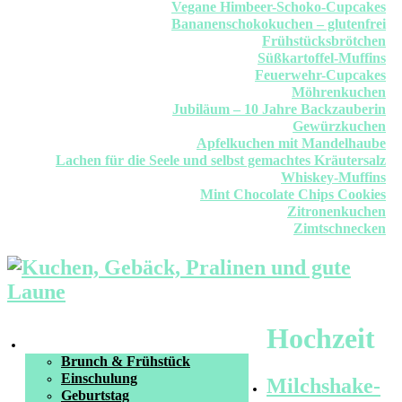
Vegane Himbeer-Schoko-Cupcakes
Bananenschokokuchen – glutenfrei
Frühstücksbrötchen
Süßkartoffel-Muffins
Feuerwehr-Cupcakes
Möhrenkuchen
Jubiläum – 10 Jahre Backzauberin
Gewürzkuchen
Apfelkuchen mit Mandelhaube
Lachen für die Seele und selbst gemachtes Kräutersalz
Whiskey-Muffins
Mint Chocolate Chips Cookies
Zitronenkuchen
Zimtschnecken
Hochzeit
Feiertage & Anlässe
Brunch & Frühstück
Einschulung
Milchshake-
Geburtstag