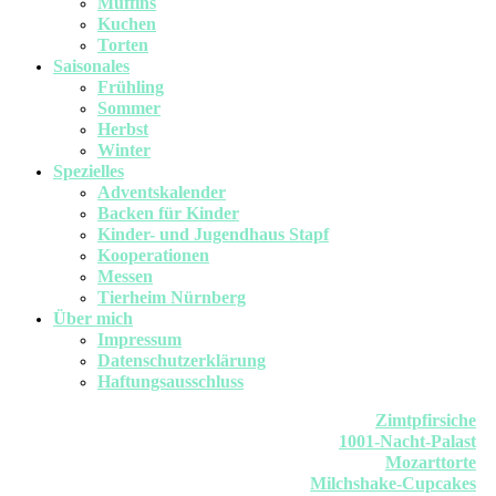
Muffins
Kuchen
Torten
Saisonales
Frühling
Sommer
Herbst
Winter
Spezielles
Adventskalender
Backen für Kinder
Kinder- und Jugendhaus Stapf
Kooperationen
Messen
Tierheim Nürnberg
Über mich
Impressum
Datenschutzerklärung
Haftungsausschluss
Zimtpfirsiche
1001-Nacht-Palast
Mozarttorte
Milchshake-Cupcakes