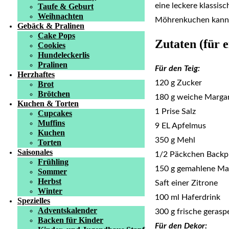
eine leckere klassisc
Taufe & Geburt
Weihnachten
Möhrenkuchen kann 
Gebäck & Pralinen
Cake Pops
Zutaten
(für 
Cookies
Hundeleckerlis
Pralinen
Für den Teig:
Herzhaftes
120 g Zucker
Brot
Brötchen
180 g weiche Marga
Kuchen & Torten
1 Prise Salz
Cupcakes
Muffins
9 EL Apfelmus
Kuchen
350 g Mehl
Torten
Saisonales
1/2 Päckchen Backp
Frühling
150 g gemahlene Ma
Sommer
Herbst
Saft einer Zitrone
Winter
100 ml Haferdrink
Spezielles
Adventskalender
300 g frische geras
Backen für Kinder
Für den Dekor: