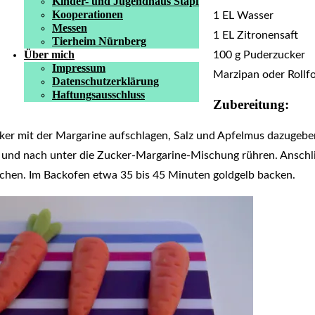
Kinder- und Jugendhaus Stapf
Kooperationen
1 EL Wasser
Messen
1 EL Zitronensaft
Tierheim Nürnberg
Über mich
100 g Puderzucker
Impressum
Marzipan oder Rollf
Datenschutzerklärung
Haftungsausschluss
Zubereitung:
ker mit der Margarine aufschlagen, Salz und Apfelmus dazugebe
h und nach unter die Zucker-Margarine-Mischung rühren. Anschl
eichen. Im Backofen etwa 35 bis 45 Minuten goldgelb backen.