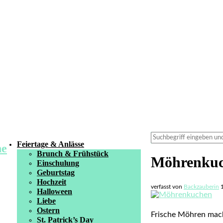
Feiertage & Anlässe
Brunch & Frühstück
Möhrenku
Einschulung
Geburtstag
Hochzeit
verfasst von
Backzauberin
Halloween
Liebe
Ostern
Frische Möhren mach
St. Patrick’s Day