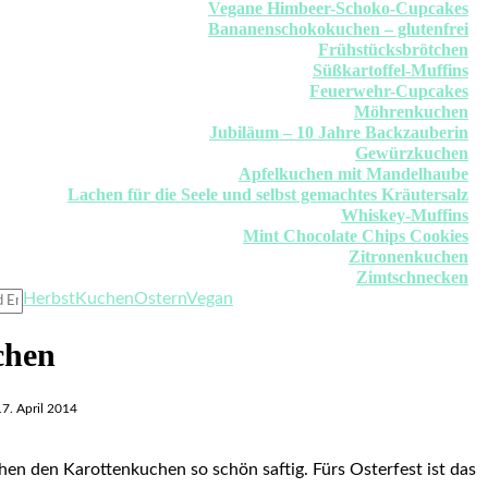
Vegane Himbeer-Schoko-Cupcakes
Bananenschokokuchen – glutenfrei
Frühstücksbrötchen
Süßkartoffel-Muffins
Feuerwehr-Cupcakes
Möhrenkuchen
Jubiläum – 10 Jahre Backzauberin
Gewürzkuchen
Apfelkuchen mit Mandelhaube
Lachen für die Seele und selbst gemachtes Kräutersalz
Whiskey-Muffins
Mint Chocolate Chips Cookies
Zitronenkuchen
Zimtschnecken
Herbst
Kuchen
Ostern
Vegan
chen
17. April 2014
en den Karottenkuchen so schön saftig. Fürs Osterfest ist das