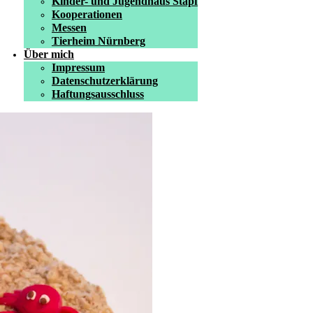
Kinder- und Jugendhaus Stapf
Kooperationen
Messen
Tierheim Nürnberg
Über mich
Impressum
Datenschutzerklärung
Haftungsausschluss