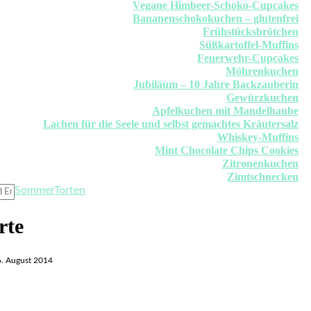
Vegane Himbeer-Schoko-Cupcakes
Bananenschokokuchen – glutenfrei
Frühstücksbrötchen
Süßkartoffel-Muffins
Feuerwehr-Cupcakes
Möhrenkuchen
Jubiläum – 10 Jahre Backzauberin
Gewürzkuchen
Apfelkuchen mit Mandelhaube
Lachen für die Seele und selbst gemachtes Kräutersalz
Whiskey-Muffins
Mint Chocolate Chips Cookies
Zitronenkuchen
Zimtschnecken
Sommer
Torten
rte
6. August 2014