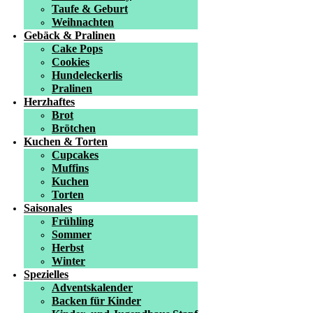
Taufe & Geburt
Weihnachten
Gebäck & Pralinen
Cake Pops
Cookies
Hundeleckerlis
Pralinen
Herzhaftes
Brot
Brötchen
Kuchen & Torten
Cupcakes
Muffins
Kuchen
Torten
Saisonales
Frühling
Sommer
Herbst
Winter
Spezielles
Adventskalender
Backen für Kinder