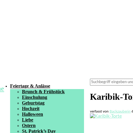
Feiertage & Anlässe
Brunch & Frühstück
Karibik-To
Einschulung
Geburtstag
Hochzeit
verfasst von
Backzauberin
Halloween
Liebe
Ostern
St. Patrick’s Day