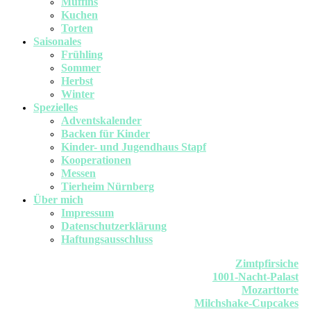
Muffins
Kuchen
Torten
Saisonales
Frühling
Sommer
Herbst
Winter
Spezielles
Adventskalender
Backen für Kinder
Kinder- und Jugendhaus Stapf
Kooperationen
Messen
Tierheim Nürnberg
Über mich
Impressum
Datenschutzerklärung
Haftungsausschluss
Zimtpfirsiche
1001-Nacht-Palast
Mozarttorte
Milchshake-Cupcakes