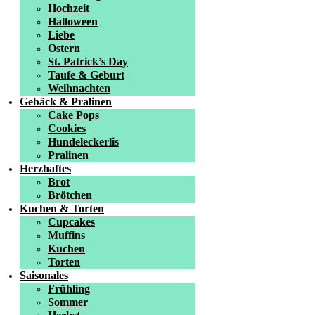
Hochzeit
Halloween
Liebe
Ostern
St. Patrick’s Day
Taufe & Geburt
Weihnachten
Gebäck & Pralinen
Cake Pops
Cookies
Hundeleckerlis
Pralinen
Herzhaftes
Brot
Brötchen
Kuchen & Torten
Cupcakes
Muffins
Kuchen
Torten
Saisonales
Frühling
Sommer