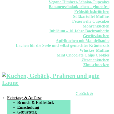
Vegane Himbeer-Schoko-Cupcakes
Bananenschokokuchen – glutenfrei
Frühstücksbrötchen
Süßkartoffel-Muffins
Feuerwehr-Cupcakes
Möhrenkuchen
Jubiläum – 10 Jahre Backzauberin
Gewürzkuchen
Apfelkuchen mit Mandelhaube
Lachen für die Seele und selbst gemachtes Kräutersalz
Whiskey-Muffins
Mint Chocolate Chips Cookies
Zitronenkuchen
Zimtschnecken
Gebäck &
Feiertage & Anlässe
Brunch & Frühstück
Einschulung
Geburtstag