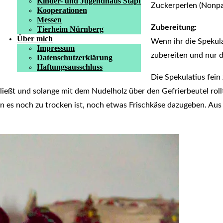
Kinder- und Jugendhaus Stapf
Zuckerperlen (Nonpar
Kooperationen
Messen
Zubereitung:
Tierheim Nürnberg
Über mich
Wenn ihr die Spekul
Impressum
zubereiten und nur 
Datenschutzerklärung
Haftungsausschluss
Die Spekulatius fein
eßt und solange mit dem Nudelholz über den Gefrierbeutel rollt,
n es noch zu trocken ist, noch etwas Frischkäse dazugeben. Au