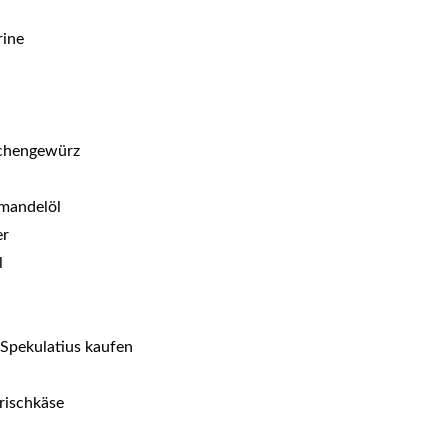
rine
uchengewürz
rmandelöl
er
l
Spekulatius kaufen
rischkäse