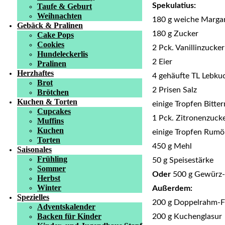
Spekulatius:
Taufe & Geburt
Weihnachten
180 g weiche Marga
Gebäck & Pralinen
180 g Zucker
Cake Pops
Cookies
2 Pck. Vanillinzucker
Hundeleckerlis
2 Eier
Pralinen
Herzhaftes
4 gehäufte TL Lebk
Brot
2 Prisen Salz
Brötchen
Kuchen & Torten
einige Tropfen Bitte
Cupcakes
1 Pck. Zitronenzuck
Muffins
Kuchen
einige Tropfen Rumö
Torten
450 g Mehl
Saisonales
Frühling
50 g Speisestärke
Sommer
Oder
500 g Gewürz-
Herbst
Winter
Außerdem:
Spezielles
200 g Doppelrahm-F
Adventskalender
Backen für Kinder
200 g Kuchenglasur