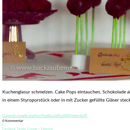
Kuchenglasur schmelzen. Cake Pops eintauchen, Schokolade abt
in einem Styroporstück oder in mit Zucker gefüllte Gläser steck
Gewürzspekulatius
Spekulatius
Winterduft
0 Kommentar
0
Facebook
Twitter
Google +
Pinterest