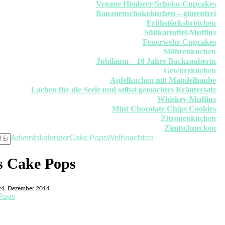
Vegane Himbeer-Schoko-Cupcakes
Bananenschokokuchen – glutenfrei
Frühstücksbrötchen
Süßkartoffel-Muffins
Feuerwehr-Cupcakes
Möhrenkuchen
Jubiläum – 10 Jahre Backzauberin
Gewürzkuchen
Apfelkuchen mit Mandelhaube
Lachen für die Seele und selbst gemachtes Kräutersalz
Whiskey-Muffins
Mint Chocolate Chips Cookies
Zitronenkuchen
Zimtschnecken
Adventskalender
Cake Pops
Weihnachten
s Cake Pops
24. Dezember 2014