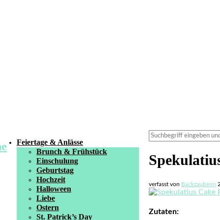
Feiertage & Anlässe
Brunch & Frühstück
Spekulatiu
Einschulung
Geburtstag
Hochzeit
verfasst von
Backzauberin
Halloween
Liebe
Ostern
Zutaten:
St. Patrick’s Day