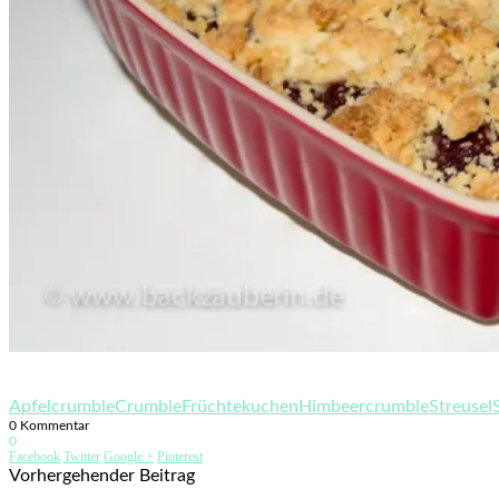
Apfelcrumble
Crumble
Früchtekuchen
Himbeercrumble
Streusel
0 Kommentar
0
Facebook
Twitter
Google +
Pinterest
Vorhergehender Beitrag