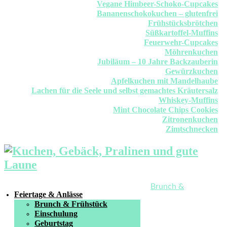
Vegane Himbeer-Schoko-Cupcakes
Bananenschokokuchen – glutenfrei
Frühstücksbrötchen
Süßkartoffel-Muffins
Feuerwehr-Cupcakes
Möhrenkuchen
Jubiläum – 10 Jahre Backzauberin
Gewürzkuchen
Apfelkuchen mit Mandelhaube
Lachen für die Seele und selbst gemachtes Kräutersalz
Whiskey-Muffins
Mint Chocolate Chips Cookies
Zitronenkuchen
Zimtschnecken
Brunch &
Feiertage & Anlässe
Brunch & Frühstück
Einschulung
Geburtstag