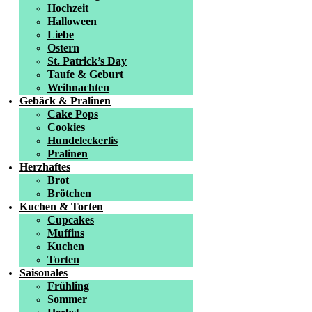
Hochzeit
Halloween
Liebe
Ostern
St. Patrick’s Day
Taufe & Geburt
Weihnachten
Gebäck & Pralinen
Cake Pops
Cookies
Hundeleckerlis
Pralinen
Herzhaftes
Brot
Brötchen
Kuchen & Torten
Cupcakes
Muffins
Kuchen
Torten
Saisonales
Frühling
Sommer