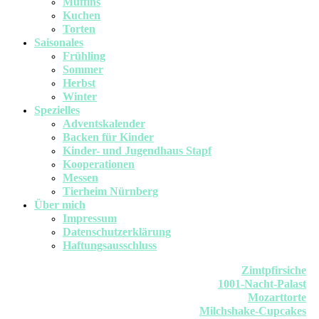
Muffins
Kuchen
Torten
Saisonales
Frühling
Sommer
Herbst
Winter
Spezielles
Adventskalender
Backen für Kinder
Kinder- und Jugendhaus Stapf
Kooperationen
Messen
Tierheim Nürnberg
Über mich
Impressum
Datenschutzerklärung
Haftungsausschluss
Zimtpfirsiche
1001-Nacht-Palast
Mozarttorte
Milchshake-Cupcakes