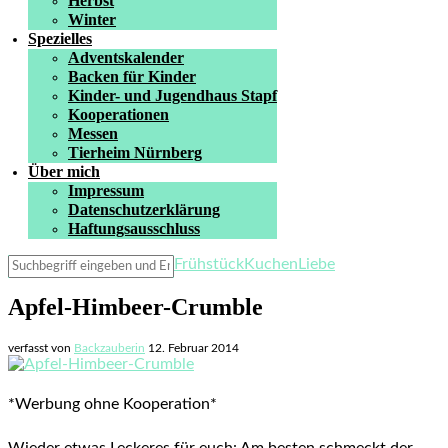
Herbst
Winter
Spezielles
Adventskalender
Backen für Kinder
Kinder- und Jugendhaus Stapf
Kooperationen
Messen
Tierheim Nürnberg
Über mich
Impressum
Datenschutzerklärung
Haftungsausschluss
Frühstück
Kuchen
Liebe
Apfel-Himbeer-Crumble
verfasst von
Backzauberin
12. Februar 2014
*Werbung ohne Kooperation*
Wieder etwas Leckeres für euch: Am besten schmeckt der