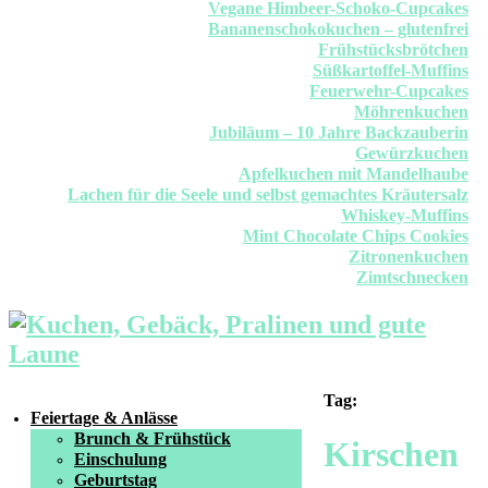
Vegane Himbeer-Schoko-Cupcakes
Bananenschokokuchen – glutenfrei
Frühstücksbrötchen
Süßkartoffel-Muffins
Feuerwehr-Cupcakes
Möhrenkuchen
Jubiläum – 10 Jahre Backzauberin
Gewürzkuchen
Apfelkuchen mit Mandelhaube
Lachen für die Seele und selbst gemachtes Kräutersalz
Whiskey-Muffins
Mint Chocolate Chips Cookies
Zitronenkuchen
Zimtschnecken
Tag:
Feiertage & Anlässe
Brunch & Frühstück
Kirschen
Einschulung
Geburtstag