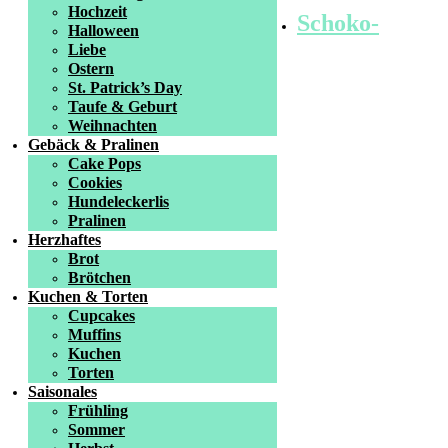
Hochzeit
Schoko-
Halloween
Liebe
Ostern
St. Patrick’s Day
Taufe & Geburt
Weihnachten
Gebäck & Pralinen
Cake Pops
Cookies
Hundeleckerlis
Pralinen
Herzhaftes
Brot
Brötchen
Kuchen & Torten
Cupcakes
Muffins
Kuchen
Torten
Saisonales
Frühling
Sommer