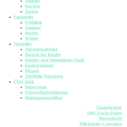
Muffins
Kuchen
Torten
Saisonales
Frühling
Sommer
Herbst
Winter
Spezielles
Adventskalender
Backen für Kinder
Kinder- und Jugendhaus Stapf
Kooperationen
Messen
Tierheim Nürnberg
Über mich
Impressum
Datenschutzerklärung
Haftungsausschluss
Zimtpfirsiche
1001-Nacht-Palast
Mozarttorte
Milchshake-Cupcakes