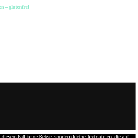
 – glutenfrei
s
 diesem Fall keine Kekse, sondern kleine Textdateien, die auf