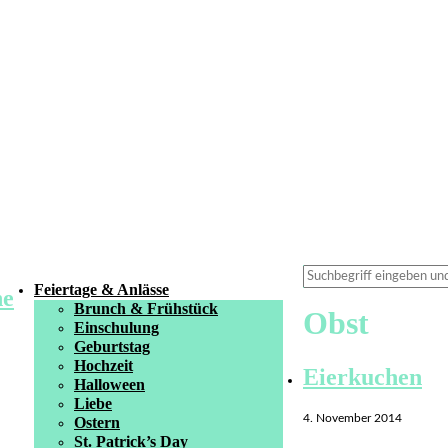
Feiertage & Anlässe
Brunch & Frühstück
Obst
Einschulung
Geburtstag
Hochzeit
Eierkuchen
Halloween
Liebe
4. November 2014
Ostern
St. Patrick’s Day