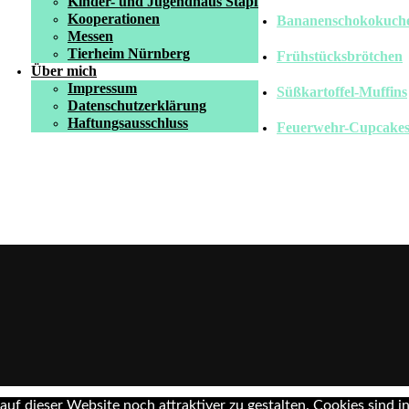
Kinder- und Jugendhaus Stapf
Kooperationen
Bananenschokokuchen
Messen
Tierheim Nürnberg
Frühstücksbrötchen
Über mich
Impressum
Süßkartoffel-Muffins
Datenschutzerklärung
Haftungsausschluss
Feuerwehr-Cupcake
uf dieser Website noch attraktiver zu gestalten. Cookies sind in