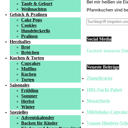
Bei mir heißen sie E
Taufe & Geburt
Weihnachten
Pfannkuchen sind b
Gebäck & Pralinen
Cake Pops
Cookies
Hundeleckerlis
Pralinen
Social Media
Herzhaftes
Brot
Facebook
Instagram
Pint
Brötchen
Kuchen & Torten
Cupcakes
Neueste Beiträge
Muffins
Kuchen
Zimtpfirsiche
Torten
Saisonales
1001-Nacht-Palast
Frühling
Sommer
Mozarttorte
Herbst
Winter
Milchshake-Cupcake
Spezielles
Adventskalender
Backen für Kinder
Vegane Himbeer-Sch