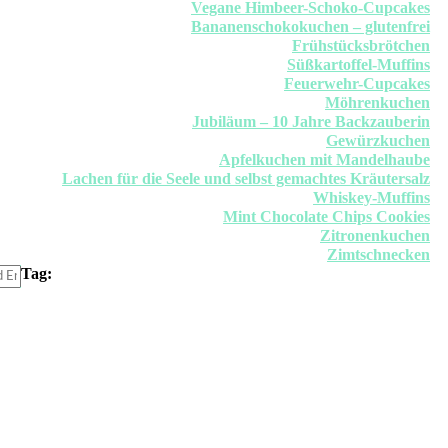
Vegane Himbeer-Schoko-Cupcakes
Bananenschokokuchen – glutenfrei
Frühstücksbrötchen
Süßkartoffel-Muffins
Feuerwehr-Cupcakes
Möhrenkuchen
Jubiläum – 10 Jahre Backzauberin
Gewürzkuchen
Apfelkuchen mit Mandelhaube
Lachen für die Seele und selbst gemachtes Kräutersalz
Whiskey-Muffins
Mint Chocolate Chips Cookies
Zitronenkuchen
Zimtschnecken
Tag: