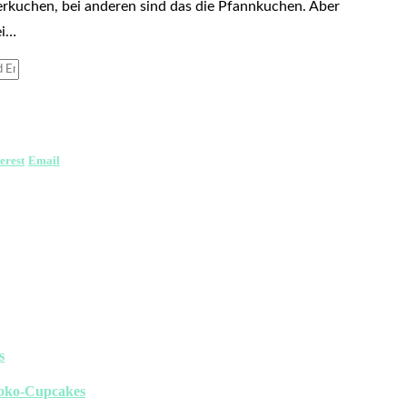
ierkuchen, bei anderen sind das die Pfannkuchen. Aber
ei…
erest
Email
s
oko-Cupcakes