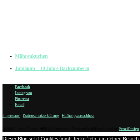
Möhrenkuchen
Jubiläum – 10 Jahre Backzauberin
Facebook
Instagram
Pinterest
Email
Impressum
|
Datenschutzerklärung
|
Haftungsausschluss
@2020 - PenciDesign. All Right Reserved. Designed and Developed by
PenciDesign
Dieser Blog setzt Cookies (mmh, lecker) ein, um deinen Besuch a