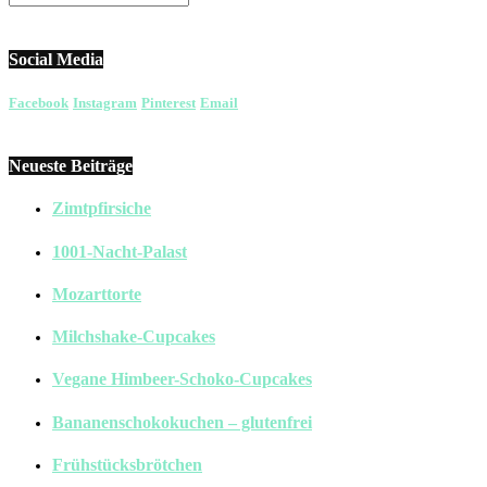
Social Media
Facebook
Instagram
Pinterest
Email
Neueste Beiträge
Zimtpfirsiche
1001-Nacht-Palast
Mozarttorte
Milchshake-Cupcakes
Vegane Himbeer-Schoko-Cupcakes
Bananenschokokuchen – glutenfrei
Frühstücksbrötchen