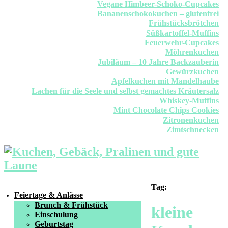
Vegane Himbeer-Schoko-Cupcakes
Bananenschokokuchen – glutenfrei
Frühstücksbrötchen
Süßkartoffel-Muffins
Feuerwehr-Cupcakes
Möhrenkuchen
Jubiläum – 10 Jahre Backzauberin
Gewürzkuchen
Apfelkuchen mit Mandelhaube
Lachen für die Seele und selbst gemachtes Kräutersalz
Whiskey-Muffins
Mint Chocolate Chips Cookies
Zitronenkuchen
Zimtschnecken
Tag:
Feiertage & Anlässe
Brunch & Frühstück
kleine
Einschulung
Geburtstag