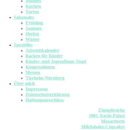
Muffins
Kuchen
Torten
Saisonales
Frühling
Sommer
Herbst
Winter
Spezielles
Adventskalender
Backen für Kinder
Kinder- und Jugendhaus Stapf
Kooperationen
Messen
Tierheim Nürnberg
Über mich
Impressum
Datenschutzerklärung
Haftungsausschluss
Zimtpfirsiche
1001-Nacht-Palast
Mozarttorte
Milchshake-Cupcakes