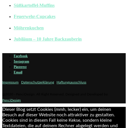
Süßkartoffel-Muffins
Feuerwehr-Cupcakes
Möhrenkuchen
Jubiläum – 10 Jahre Backzauberin
Facebook
Instagram
Pinterest
Email
Impressum
|
Datenschutzerklärung
|
Haftungsausschluss
@2020 - PenciDesign. All Right Reserved. Designed and Developed by
PenciDesign
Dieser Blog setzt Cookies (mmh, lecker) ein, um deinen
Besuch auf dieser Website noch attraktiver zu gestalten.
Cookies sind in diesem Fall keine Kekse, sondern kleine
Textdateien, die auf deinem Rechner abgelegt werden und