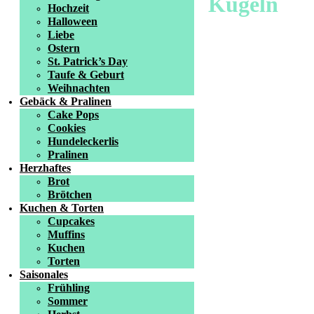
Kugeln
Hochzeit
Halloween
Liebe
Ostern
St. Patrick’s Day
Taufe & Geburt
Weihnachten
Gebäck & Pralinen
Cake Pops
Cookies
Hundeleckerlis
Pralinen
Herzhaftes
Brot
Brötchen
Kuchen & Torten
Cupcakes
Muffins
Kuchen
Torten
Saisonales
Frühling
Sommer