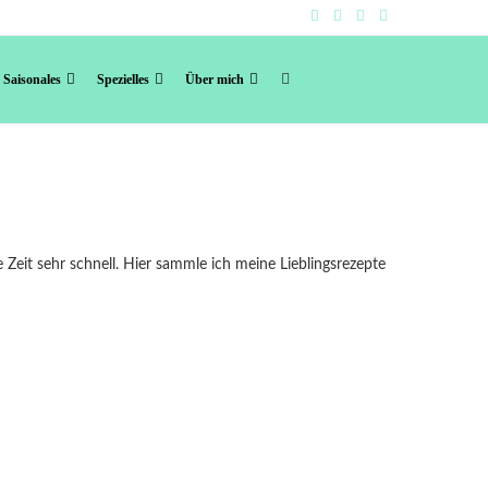
Saisonales
Spezielles
Über mich
e Zeit sehr schnell. Hier sammle ich meine Lieblingsrezepte