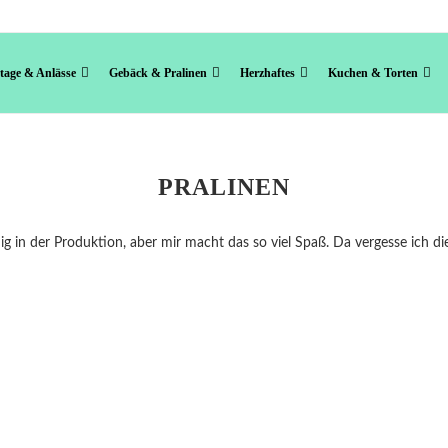
rtage & Anlässe
Gebäck & Pralinen
Herzhaftes
Kuchen & Torten
PRALINEN
ndig in der Produktion, aber mir macht das so viel Spaß. Da vergesse ich di