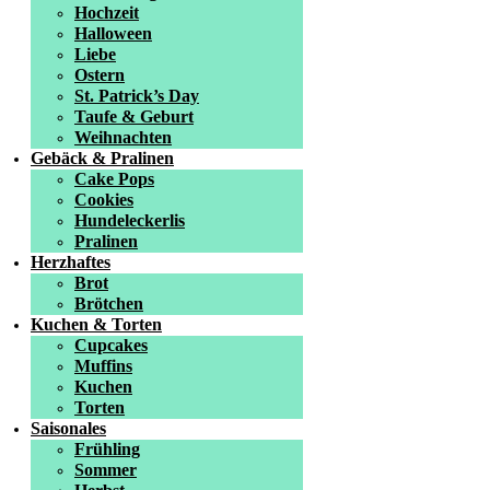
Hochzeit
Halloween
Liebe
Ostern
St. Patrick’s Day
Taufe & Geburt
Weihnachten
Gebäck & Pralinen
Cake Pops
Cookies
Hundeleckerlis
Pralinen
Herzhaftes
Brot
Brötchen
Kuchen & Torten
Cupcakes
Muffins
Kuchen
Torten
Saisonales
Frühling
Sommer