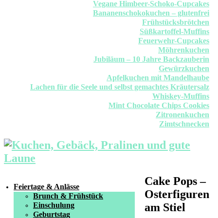
Vegane Himbeer-Schoko-Cupcakes
Bananenschokokuchen – glutenfrei
Frühstücksbrötchen
Süßkartoffel-Muffins
Feuerwehr-Cupcakes
Möhrenkuchen
Jubiläum – 10 Jahre Backzauberin
Gewürzkuchen
Apfelkuchen mit Mandelhaube
Lachen für die Seele und selbst gemachtes Kräutersalz
Whiskey-Muffins
Mint Chocolate Chips Cookies
Zitronenkuchen
Zimtschnecken
Cake Pops –
Feiertage & Anlässe
Osterfiguren
Brunch & Frühstück
Einschulung
am Stiel
Geburtstag