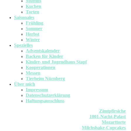
Muffins
Kuchen
Torten
Saisonales
Frühling
Sommer
Herbst
Winter
Spezielles
Adventskalender
Backen für Kinder
Kinder- und Jugendhaus Stapf
Kooperationen
Messen
Tierheim Nürnberg
Über mich
Impressum
Datenschutzerklärung
Haftungsausschluss
Zimtpfirsiche
1001-Nacht-Palast
Mozarttorte
Milchshake-Cupcakes