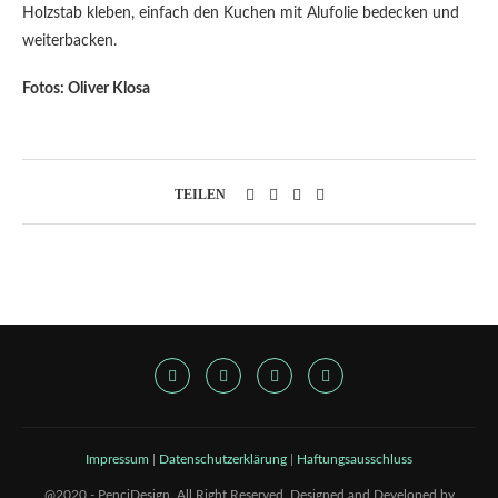
Holzstab kleben, einfach den Kuchen mit Alufolie bedecken und
weiterbacken.
Fotos: Oliver Klosa
TEILEN
Impressum
|
Datenschutzerklärung
|
Haftungsausschluss
@2020 - PenciDesign. All Right Reserved. Designed and Developed by